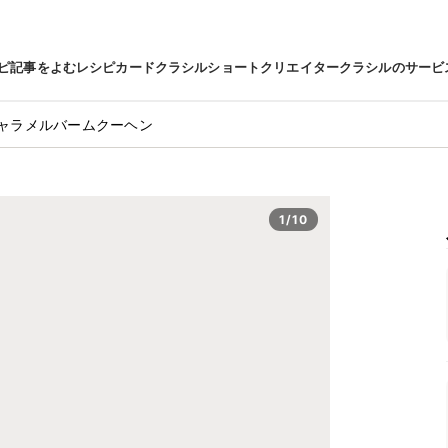
ピ
記事をよむ
レシピカード
クラシルショート
クリエイター
クラシルのサービ
ャラメルバームクーヘン
1/10