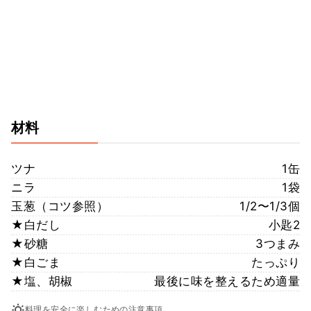
材料
ツナ
1缶
ニラ
1袋
玉葱（コツ参照）
1/2〜1/3個
★白だし
小匙2
★砂糖
3つまみ
★白ごま
たっぷり
★塩、胡椒
最後に味を整えるため適量
料理を安全に楽しむための注意事項