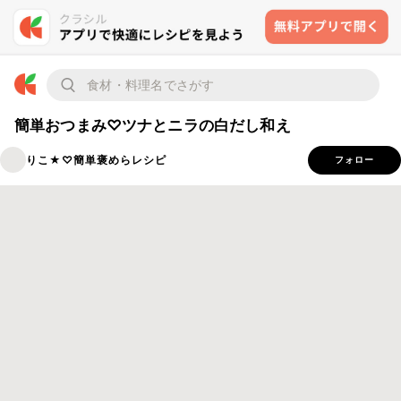
簡単おつまみ♡ツナとニラの白だし和え
りこ★♡簡単褒めらレシピ
フォロー