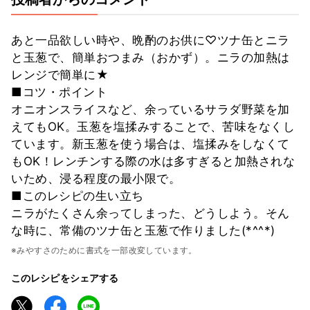
あと一品欲しい時や、晩酌のお供に♡ツナ缶とニラ
と玉葱で、簡単おつまみ（おかず）。ニラの加熱は
レンジで簡単に★
■コツ・ポイント
オニオンスライスなど、余っているサラダ野菜を加
えてもOK。玉葱を塩揉みすることで、苦味をなくし
ています。新玉葱を使う場合は、塩揉みをしなくて
もOK！レンチンする際の水は多すぎると加熱されな
いため、浸る程度の最小限で。
■このレシピの生い立ち
ニラがたくさん余ってしまった、どうしよう。そん
な時に、常備のツナ缶と玉葱で作りました(*^^*)
※みやすさのために書式を一部改変しています。
このレシピをシェアする