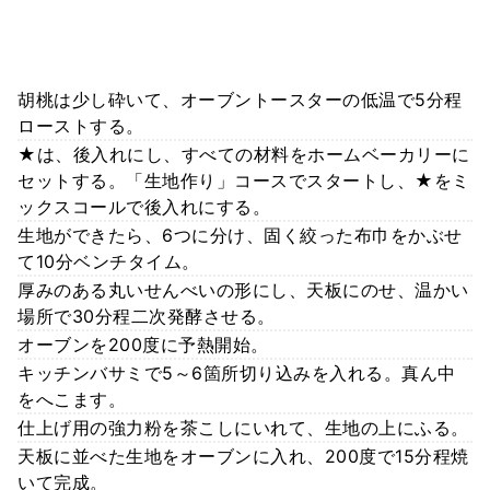
胡桃は少し砕いて、オーブントースターの低温で5分程
ローストする。
★は、後入れにし、すべての材料をホームベーカリーに
セットする。「生地作り」コースでスタートし、★をミ
ックスコールで後入れにする。
生地ができたら、6つに分け、固く絞った布巾をかぶせ
て10分ベンチタイム。
厚みのある丸いせんべいの形にし、天板にのせ、温かい
場所で30分程二次発酵させる。
オーブンを200度に予熱開始。
キッチンバサミで5～6箇所切り込みを入れる。真ん中
をへこます。
仕上げ用の強力粉を茶こしにいれて、生地の上にふる。
天板に並べた生地をオーブンに入れ、200度で15分程焼
いて完成。