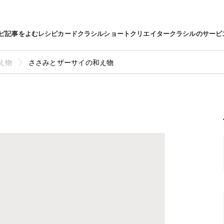
ピ
記事をよむ
レシピカード
クラシルショート
クリエイター
クラシルのサービ
え物
ささみとザーサイの和え物