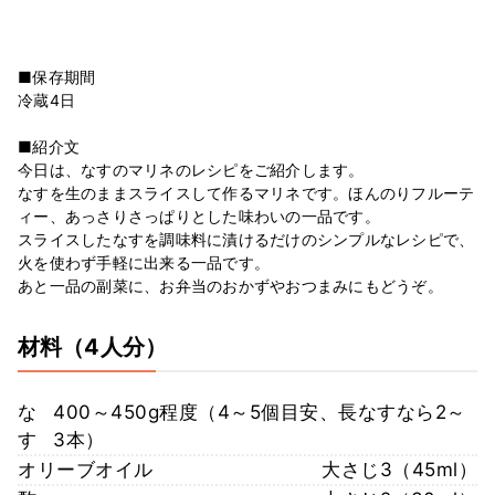
■保存期間
冷蔵4日
■紹介文
今日は、なすのマリネのレシピをご紹介します。
なすを生のままスライスして作るマリネです。ほんのりフルーテ
ィー、あっさりさっぱりとした味わいの一品です。
スライスしたなすを調味料に漬けるだけのシンプルなレシピで、
火を使わず手軽に出来る一品です。
あと一品の副菜に、お弁当のおかずやおつまみにもどうぞ。
材料
（4人分）
な
400～450g程度（4～5個目安、長なすなら2～
す
3本）
オリーブオイル
大さじ3（45ml）