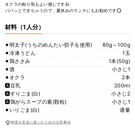
オクラの粘り気もよい感じです👍
パパッとできちゃうので、夏休みのランチにもお勧めです⭕️
材料
（1人分）
⚫︎明太子(うちのめんたい切子を使用)
80g～100g
⚫︎冷凍うどん
1玉
⚫︎鶏ささみ
1本(50g)
⚫︎酒
小さじ1
⚫︎オクラ
2本
🅰️豆乳
200ml
🅰️すりごま(白)
小さじ2
🅰️鶏がらスープの素(顆粒)
小さじ1
⚫︎いりごま(白)
適量
料理を安全に楽しむための注意事項