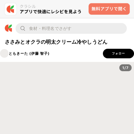
ささみとオクラの明太クリーム冷やしうどん
ともきーた (伊藤 智子)
フォロー
1/7