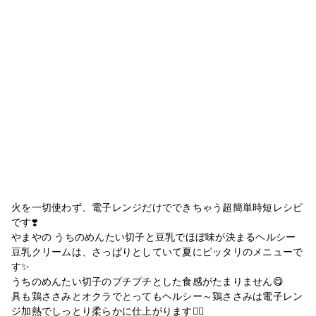
火を一切使わず、電子レンジだけでできちゃう超簡単時短レシピ
です❣️
やまやの うちのめんたい切子と豆乳でほぼ味が決まるヘルシー
豆乳クリームは、さっぱりとしていて夏にピッタリのメニューで
す✨
うちのめんたい切子のプチプチとした食感がたまりません😋
具も鶏ささみとオクラでとってもヘルシー～鶏ささみは電子レン
ジ加熱でしっとり柔らかに仕上がります🙆‍♀️