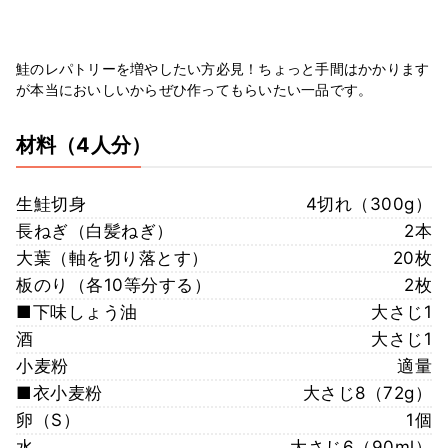
鮭のレパトリーを増やしたい方必見！ちょっと手間はかかります
が本当においしいからぜひ作ってもらいたい一品です。
材料
（4人分）
生鮭切身
4切れ（300g）
長ねぎ（白髪ねぎ）
2本
大葉（軸を切り落とす）
20枚
板のり（各10等分する）
2枚
■下味しょう油
大さじ1
酒
大さじ1
小麦粉
適量
■衣小麦粉
大さじ8（72g）
卵（S）
1個
水
大さじ6（90ml）