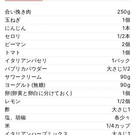
合い挽き肉
250g
玉ねぎ
1個
にんじん
1本
セロリ
1/2本
ピーマン
2個
トマト
1個
イタリアンパセリ
1パック
パプリカパウダー
大さじ1/2
サワークリーム
90g
ヨーグルト(無糖)
90g
卵(卵黄と卵白に分けておく)
1個
レモン
1/2個
酢
大さじ1
塩、胡椒
各少々
米
1/4カップ
イタリアンハーブミックス
大さじ1