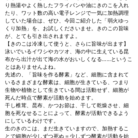
り熱湯やよく熱したフライパンや油にきのこを入れ
たり、ワット数の高い電子レンジで一気に加熱調理
していた場合は、ぜひ、今回ご紹介した「弱火ゆっ
くり加熱」を、お試しくださいませ。きのこの旨味
が、とても引き出されますよ。
【きのこは冷凍して使うと、さらに旨味が出ます】
泳いでいるイワシやカツオ、海の中に生えている昆
布から出汁が出て海の水がおいしくなる……というこ
とはありませんよね。
先述の、「旨味を作る酵素」など、細胞に含まれて
いるさまざまな酵素は、細胞が生きている、つまり
生物や植物として生きている間は活動せず、細胞が
死んだ時点で酵素が活動を始めます。
干し椎茸、昆布、かつお節は、干して乾燥させ、細
胞を死なせることによって、酵素が活動できるよう
にしているわけです。
生のきのこは、まだ生きていますので、加熱するこ
とで細胞が少しずつ死ぬ＝少しずつ酵素が活動を始