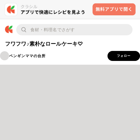
フワフワ♪素朴なロールケーキ♡
ペンギンママの台所
フォロー