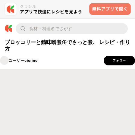
ブロッコリーと鯖味噌煮缶でさっと煮♩ レシピ・作り
方
ユーザーciciino
フォロー