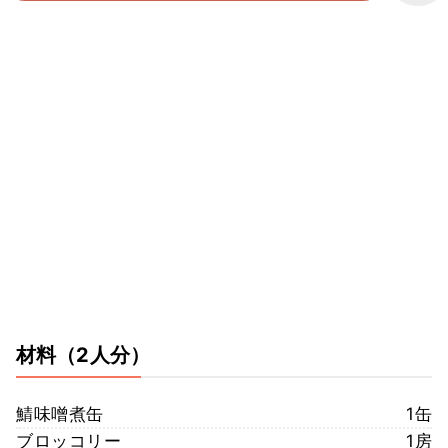
材料
（2人分）
鯖味噌煮缶
1缶
ブロッコリー
1房