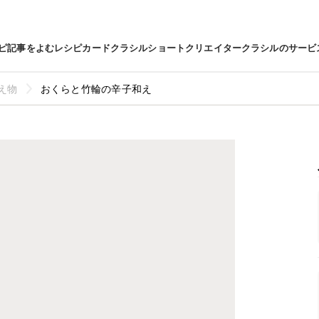
ピ
記事をよむ
レシピカード
クラシルショート
クリエイター
クラシルのサービ
え物
おくらと竹輪の辛子和え