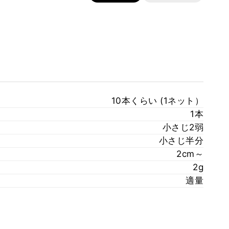
10本くらい (1ネット）
1本
小さじ2弱
小さじ半分
2cm～
2g
適量