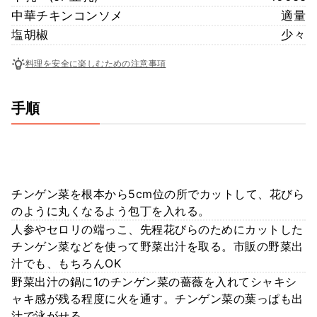
中華チキンコンソメ
適量
塩胡椒
少々
料理を安全に楽しむための注意事項
手順
チンゲン菜を根本から5cm位の所でカットして、花びら
のように丸くなるよう包丁を入れる。
人参やセロリの端っこ、先程花びらのためにカットした
チンゲン菜などを使って野菜出汁を取る。市販の野菜出
汁でも、もちろんOK
野菜出汁の鍋に1のチンゲン菜の薔薇を入れてシャキシ
ャキ感が残る程度に火を通す。チンゲン菜の葉っぱも出
汁で泳がせる。