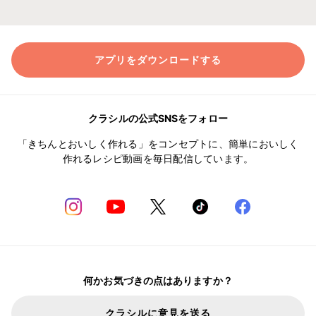
アプリをダウンロードする
クラシルの公式SNSをフォロー
「きちんとおいしく作れる」をコンセプトに、簡単においしく
作れるレシピ動画を毎日配信しています。
何かお気づきの点はありますか？
クラシルに意見を送る