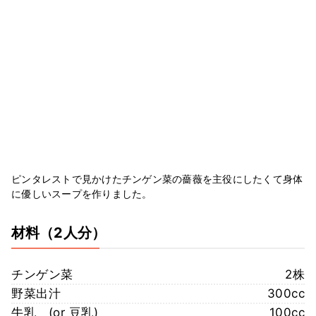
ピンタレストで見かけたチンゲン菜の薔薇を主役にしたくて身体
に優しいスープを作りました。
材料
（2人分）
チンゲン菜
2株
野菜出汁
300cc
牛乳 (or 豆乳)
100cc