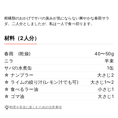
柑橘類のおかげでサバの臭みが気にならない爽やかな春雨サラ
ダ。二人分としましたが、私は一人で食べ切ります。
材料
（2人分）
春雨 (乾燥)
40〜50g
ニラ
半束
サバの水煮缶
1缶
☆ ナンプラー
大さじ2
☆ ライムの絞り汁(レモン汁でも可)
大さじ1〜2
☆ 食べるラー油
小さじ1
☆ ゴマ油
大さじ1
料理を安全に楽しむための注意事項