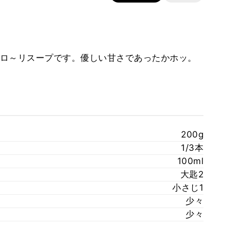
ロ～リスープです。優しい甘さであったかホッ。
200g
1/3本
100ml
大匙2
小さじ1
少々
少々