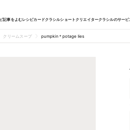
ピ
記事をよむ
レシピカード
クラシルショート
クリエイター
クラシルのサービ
クリームスープ
pumpkin＊potage lies