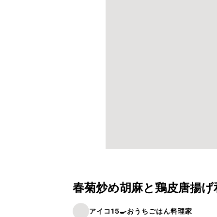
春菊炒め胡麻と鶏皮唐揚げ
アイコ15🍳おうちごはん料理家