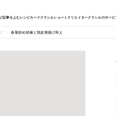
ピ
記事をよむ
レシピカード
クラシルショート
クリエイター
クラシルのサービ
げ
春菊炒め胡麻と鶏皮唐揚げ和え