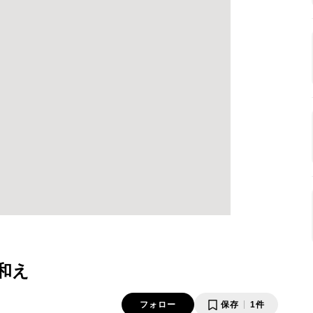
和え
フォロー
保存
1件