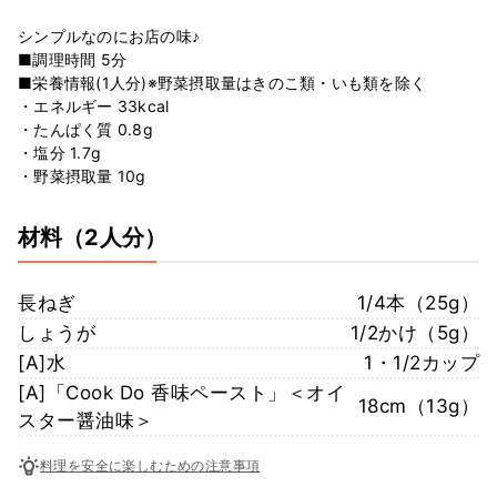
シンプルなのにお店の味♪
■調理時間 5分
■栄養情報(1人分)※野菜摂取量はきのこ類・いも類を除く
・エネルギー 33kcal
・たんぱく質 0.8g
・塩分 1.7g
・野菜摂取量 10g
材料
（2人分）
長ねぎ
1/4本（25g）
しょうが
1/2かけ（5g）
[A]水
1・1/2カップ
[A]「Cook Do 香味ペースト」＜オイ
18cm（13g）
スター醤油味＞
料理を安全に楽しむための注意事項