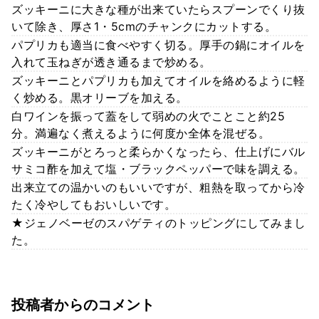
ズッキーニに大きな種が出来ていたらスプーンでくり抜
いて除き、厚さ1・5cmのチャンクにカットする。
パプリカも適当に食べやすく切る。厚手の鍋にオイルを
入れて玉ねぎが透き通るまで炒める。
ズッキーニとパプリカも加えてオイルを絡めるように軽
く炒める。黒オリーブを加える。
白ワインを振って蓋をして弱めの火でことこと約25
分。満遍なく煮えるように何度か全体を混ぜる。
ズッキーニがとろっと柔らかくなったら、仕上げにバル
サミコ酢を加えて塩・ブラックペッパーで味を調える。
出来立ての温かいのもいいですが、粗熱を取ってから冷
たく冷やしてもおいしいです。
★ジェノベーゼのスパゲティのトッピングにしてみまし
た。
投稿者からのコメント