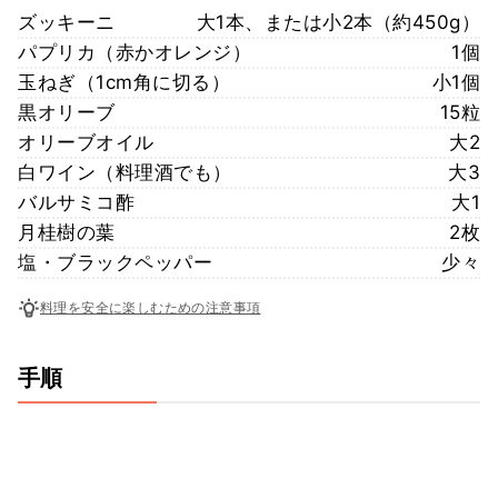
ズッキーニ
大1本、または小2本（約450g）
パプリカ（赤かオレンジ）
1個
玉ねぎ（1cm角に切る）
小1個
黒オリーブ
15粒
オリーブオイル
大2
白ワイン（料理酒でも）
大3
バルサミコ酢
大1
月桂樹の葉
2枚
塩・ブラックペッパー
少々
料理を安全に楽しむための注意事項
手順