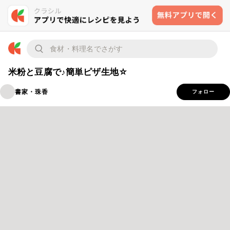
米粉と豆腐で♪簡単ピザ生地☆
書家・珠香
フォロー