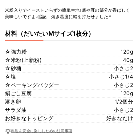
米粉入りでイーストいらずの簡単生地♪底や耳の部分が香ばしく
美味しいですよ♪追記：焼き温度に幅を持たせました＊
材料
（だいたいMサイズ1枚分）
☆強力粉
120g
☆米粉(上新粉)
40g
☆砂糖
小さじ2
☆塩
小さじ1/4
☆ベーキングパウダー
小さじ2
絹ごし豆腐
120g
溶き卵
1/2個分
サラダ油
小さじ2
お好きなトッピング
好きなだけ
料理を安全に楽しむための注意事項