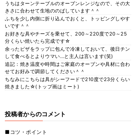
うちはターンテーブルのオーブンレンジなので、その大
きさに合わせて生地ののばしています＾＾
ふちを少し内側に折り込んでおくと、トッピングしやす
いです＾＾
お好きな具やチーズを乗せて、200～220度で20～25
分くらい焼いたら完成です☆
余ったピザをラップに包んで冷凍しておいて、後日チン
して食べるとよりウマい…と主人は言います(笑)
追記：焼き温度や時間はご家庭のオーブンや具材に合わ
せてお好みで調節してください＾＾
ちなみにこちらは具がシーフードで210度で23分くらい
焼きました☆(トップ画はミート)
投稿者からのコメント
■コツ・ポイント