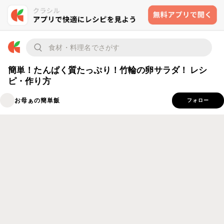
簡単！たんぱく質たっぷり！竹輪の卵サラダ！ レシ
ピ・作り方
お母ぁの簡単飯
フォロー