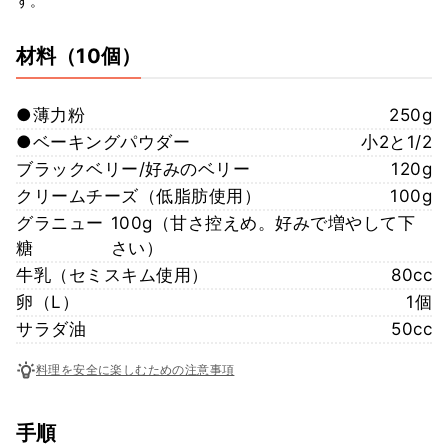
す。
材料
（10個）
●薄力粉
250g
●ベーキングパウダー
小2と1/2
ブラックベリー/好みのベリー
120g
クリームチーズ（低脂肪使用）
100g
グラニュー
100g（甘さ控えめ。好みで増やして下
糖
さい）
牛乳（セミスキム使用）
80cc
卵（L）
1個
サラダ油
50cc
料理を安全に楽しむための注意事項
手順