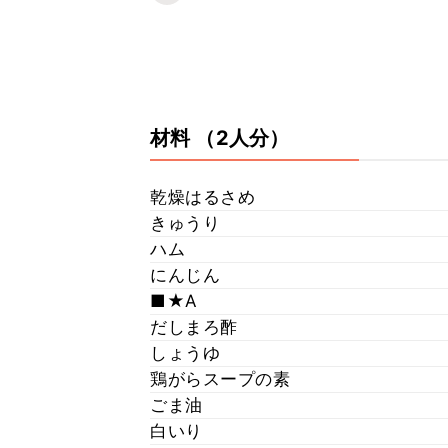
材料
（2人分）
乾燥はるさめ
きゅうり
ハム
にんじん
■★A
だしまろ酢
しょうゆ
鶏がらスープの素
ごま油
白いり