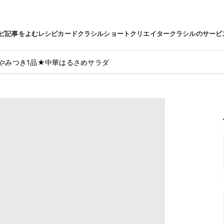
ピ
記事をよむ
レシピカード
クラシルショート
クリエイター
クラシルのサービ
やみつき1品★中華はるさめサラダ