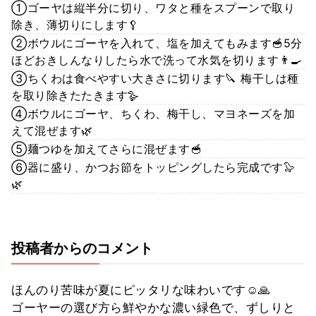
①ゴーヤは縦半分に切り、ワタと種をスプーンで取り
除き、薄切りにします🥄
②ボウルにゴーヤを入れて、塩を加えてもみます🥣5分
ほどおきしんなりしたら水で洗って水気を切ります👨‍🍳
③ちくわは食べやすい大きさに切ります🔪 梅干しは種
を取り除きたたきます🪿
④ボウルにゴーヤ、ちくわ、梅干し、マヨネーズを加
えて混ぜます🌿
⑤麺つゆを加えてさらに混ぜます🥣
⑥器に盛り、かつお節をトッピングしたら完成です🦭
🌿
投稿者からのコメント
ほんのり苦味が夏にピッタリな味わいです☺️🙏
ゴーヤーの選び方ら鮮やかな濃い緑色で、ずしりと