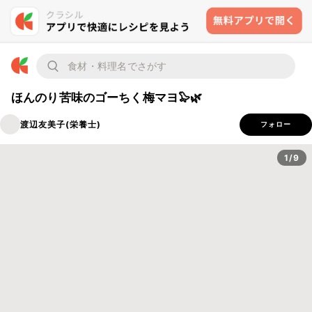
ほんのり苦味のゴーちく梅マヨ🦭🌿
渡辺友美子(栄養士)
フォロー
1/9