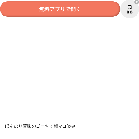
2
無料アプリで開く
保存
ほんのり苦味のゴーちく梅マヨ🦭🌿