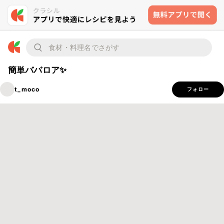
簡単ババロア✨
t_moco
フォロー