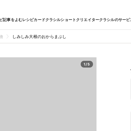
ピ
記事をよむ
レシピカード
クラシルショート
クリエイター
クラシルのサービ
物
しみしみ大根のおからまぶし
1/5