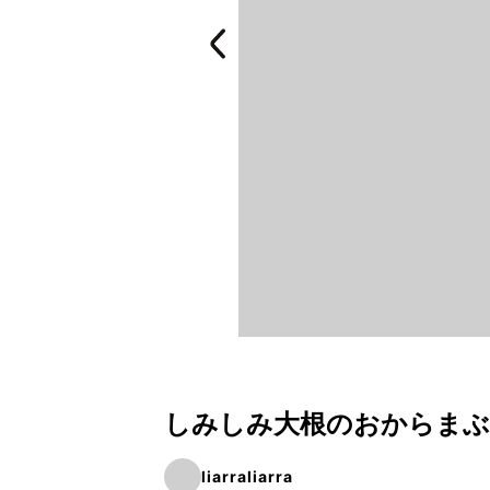
しみしみ大根のおからま
liarraliarra