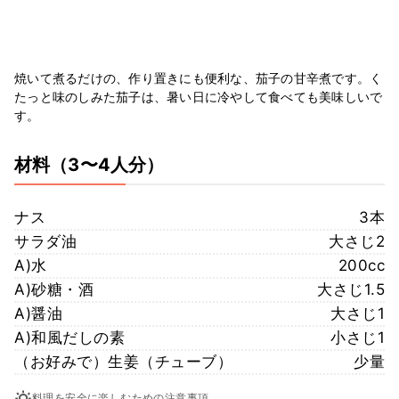
焼いて煮るだけの、作り置きにも便利な、茄子の甘辛煮です。く
たっと味のしみた茄子は、暑い日に冷やして食べても美味しいで
す。
材料
（3〜4人分）
ナス
3本
サラダ油
大さじ2
A)水
200cc
A)砂糖・酒
大さじ1.5
A)醤油
大さじ1
A)和風だしの素
小さじ1
（お好みで）生姜（チューブ）
少量
料理を安全に楽しむための注意事項