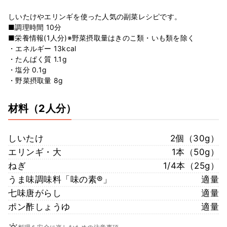
しいたけやエリンギを使った人気の副菜レシピです。
■調理時間 10分
■栄養情報(1人分)※野菜摂取量はきのこ類・いも類を除く
・エネルギー 13kcal
・たんぱく質 1.1g
・塩分 0.1g
・野菜摂取量 8g
材料
（2人分）
しいたけ
2個（30g）
エリンギ・大
1本（50g）
ねぎ
1/4本（25g）
うま味調味料「味の素®」
適量
七味唐がらし
適量
ポン酢しょうゆ
適量