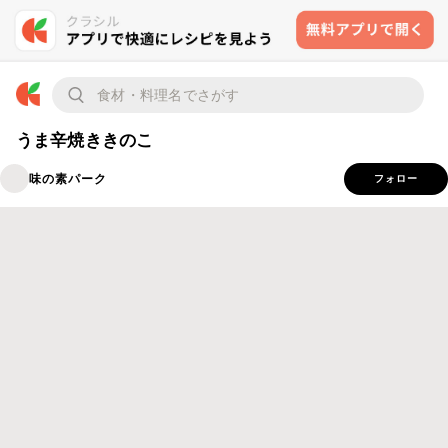
うま辛焼ききのこ
味の素パーク
フォロー