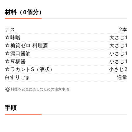
材料
（4個分）
ナス
2本
☆味噌
大さじ1
☆糖質ゼロ 料理酒
大さじ1
☆濃口醤油
小さじ1
☆豆板醤
小さじ1
☆ラカントS（液状）
小さじ2
白すりごま
適量
料理を安全に楽しむための注意事項
手順