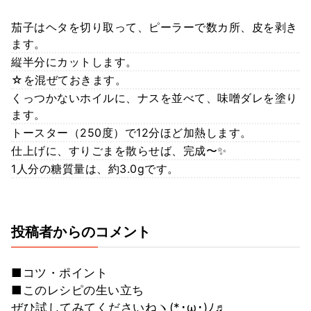
茄子はヘタを切り取って、ピーラーで数カ所、皮を剥き
ます。
縦半分にカットします。
☆を混ぜておきます。
くっつかないホイルに、ナスを並べて、味噌ダレを塗り
ます。
トースター（250度）で12分ほど加熱します。
仕上げに、すりごまを散らせば、完成〜✨
1人分の糖質量は、約3.0gです。
投稿者からのコメント
■コツ・ポイント
■このレシピの生い立ち
ぜひ試してみてくださいねヽ(*･ω･)ﾉ♬