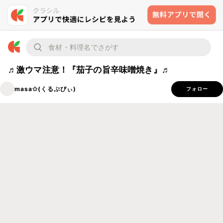
♬激ウマ注意！『茄子の旨辛味噌焼き』♬
masa✩(くるぷぴぃ)
フォロー