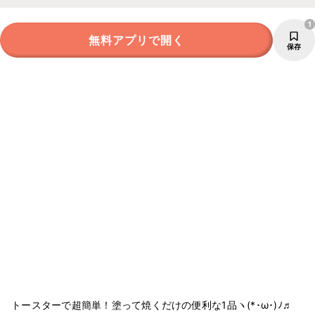
1
無料アプリで開く
保存
トースターで超簡単！塗って焼くだけの便利な1品ヽ(*･ω･)ﾉ♬