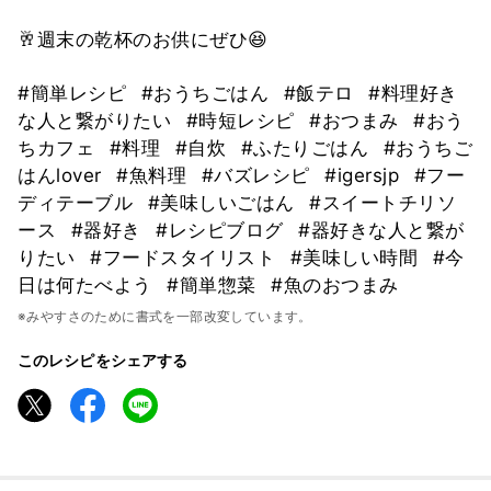
🥂週末の乾杯のお供にぜひ😆
#簡単レシピ
#おうちごはん
#飯テロ
#料理好き
な人と繋がりたい
#時短レシピ
#おつまみ
#おう
ちカフェ
#料理
#自炊
#ふたりごはん
#おうちご
はんlover
#魚料理
#バズレシピ
#igersjp
#フー
ディテーブル
#美味しいごはん
#スイートチリソ
ース
#器好き
#レシピブログ
#器好きな人と繋が
りたい
#フードスタイリスト
#美味しい時間
#今
日は何たべよう
#簡単惣菜
#魚のおつまみ
※みやすさのために書式を一部改変しています。
このレシピをシェアする