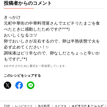
投稿者からのコメント
きっかけ
元町中華街の中華料理屋さんでエビチリたまごを食
べたときに感動したためです(*^^*)
おいしくなるコツ
卵でおいしさが左右するので、卵は半熟状態で火を
必ず止めてください！✨
調味液はピリ辛なので、卵なしだとちょっと辛いか
もです(^_^*)
※みやすさのために書式を一部改変しています。
このレシピをシェアする
TOP
レシピカード
魚介料理
エビマヨ
エビチリたまご レシピ