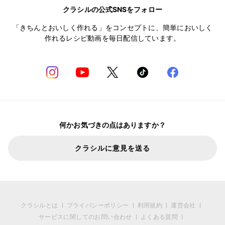
クラシルの公式SNSをフォロー
「きちんとおいしく作れる」をコンセプトに、簡単においしく
作れるレシピ動画を毎日配信しています。
何かお気づきの点はありますか？
クラシルに意見を送る
クラシルとは
プライバシーポリシー
利用規約
運営会社
サービスに関してのお問い合わせ
よくある質問