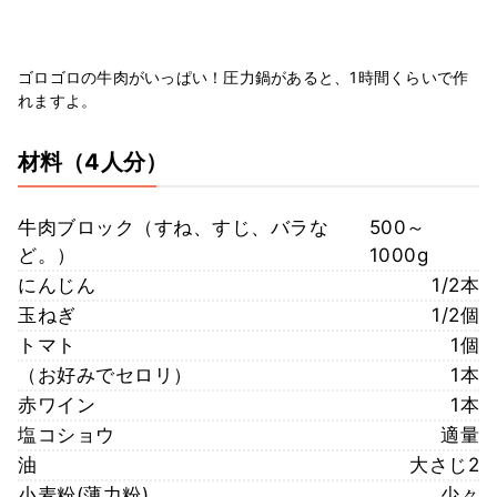
ゴロゴロの牛肉がいっぱい！圧力鍋があると、1時間くらいで作
れますよ。
材料
（4人分）
牛肉ブロック（すね、すじ、バラな
500～
ど。）
1000g
にんじん
1/2本
玉ねぎ
1/2個
トマト
1個
（お好みでセロリ）
1本
赤ワイン
1本
塩コショウ
適量
油
大さじ2
小麦粉(薄力粉)
少々