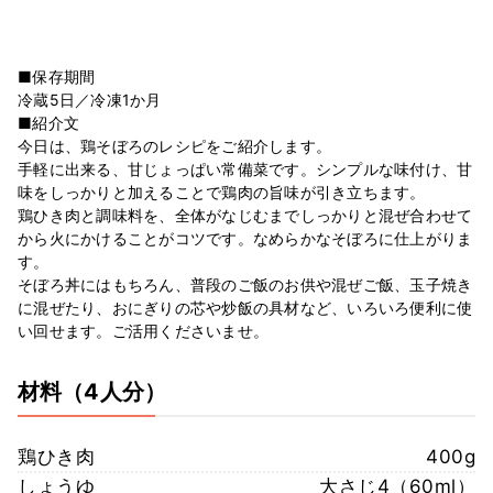
■保存期間
冷蔵5日／冷凍1か月
■紹介文
今日は、鶏そぼろのレシピをご紹介します。
手軽に出来る、甘じょっぱい常備菜です。シンプルな味付け、甘
味をしっかりと加えることで鶏肉の旨味が引き立ちます。
鶏ひき肉と調味料を、全体がなじむまでしっかりと混ぜ合わせて
から火にかけることがコツです。なめらかなそぼろに仕上がりま
す。
そぼろ丼にはもちろん、普段のご飯のお供や混ぜご飯、玉子焼き
に混ぜたり、おにぎりの芯や炒飯の具材など、いろいろ便利に使
い回せます。ご活用くださいませ。
材料
（4人分）
鶏ひき肉
400g
しょうゆ
大さじ4（60ml）