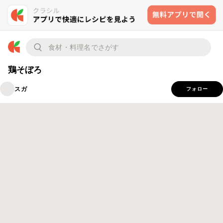
鶏そぼろ
スガ
フォロー