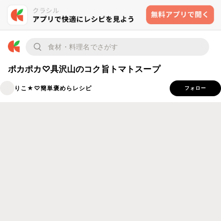
ポカポカ♡具沢山のコク旨トマトスープ
りこ★♡簡単褒めらレシピ
フォロー