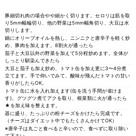
豚細切れ肉の場合やや細かく切ります。セロリは筋を取
り5mm幅輪切り、他の野菜は5mm幅角切り、大豆は水
切りします。
鍋にオリーブオイルを熱し、ニンニクと唐辛子を軽く炒
め、豚肉を加えます。8割火が通ったら
茄子と大豆以外の野菜を加えて5分程炒めます。全体が
しっとり馴染んできたら
大豆と茄子も加え炒め、トマト缶を加え更に3〜4分煮
立てます。手で仰いでみて、酸味が飛んだトマトの甘い
香りがしたらOK。
トマト缶に水を入れ加えます(缶を洗う手間が省けま
す)。グツグツ煮てアクを取り、根菜類に火が通ったら
★を加え味を整えます。
器に盛り、たっぷりの粉チーズをかけたら完成です。
（チーズはダイエット中でもたくさんかけてOK）
※唐辛子は丸ごと食べると辛いので、食べずに取り除い
て下さい。