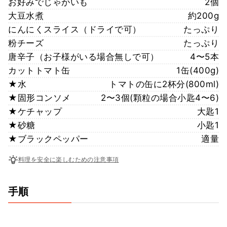
お好みでじゃがいも
2個
大豆水煮
約200g
にんにくスライス（ドライで可）
たっぷり
粉チーズ
たっぷり
唐辛子（お子様がいる場合無しで可）
4〜5本
カットトマト缶
1缶(400g)
★水
トマトの缶に2杯分(800ml)
★固形コンソメ
2〜3個(顆粒の場合小匙4〜6)
★ケチャップ
大匙1
★砂糖
小匙1
★ブラックペッパー
適量
料理を安全に楽しむための注意事項
手順