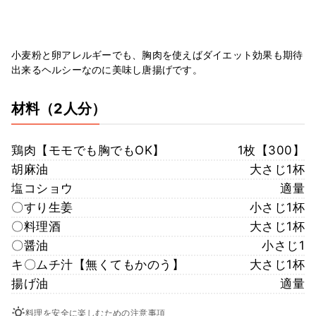
小麦粉と卵アレルギーでも、胸肉を使えばダイエット効果も期待
出来るヘルシーなのに美味し唐揚げです。
材料
（2人分）
鶏肉【モモでも胸でもOK】
1枚【300】
胡麻油
大さじ1杯
塩コショウ
適量
〇すり生姜
小さじ1杯
〇料理酒
大さじ1杯
〇醤油
小さじ1
キ〇ムチ汁【無くてもかのう】
大さじ1杯
揚げ油
適量
料理を安全に楽しむための注意事項