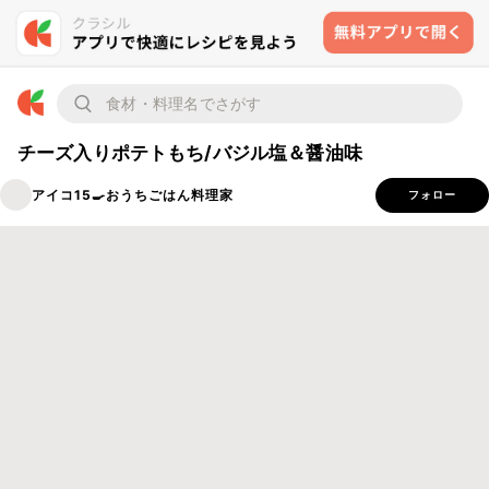
チーズ入りポテトもち/バジル塩＆醤油味
アイコ15🍳おうちごはん料理家
フォロー