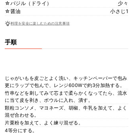
☆バジル（ドライ）
少々
☆醤油
小さじ1
料理を安全に楽しむための注意事項
手順
じゃがいもを皮ごとよく洗い、キッチンペーパーで包み
更にラップで包んで、レンジ600Wで約3分加熱する。
竹串などを刺してみて芯まで柔らかくなってたら、流水
に当て皮を剥き、ボウルに入れ、潰す。
顆粒コンソメ、マヨネーズ、胡椒、牛乳を加えて、よく
混ぜ合わせる。
片栗粉を加えて、よく練り混ぜる。
4等分にする。