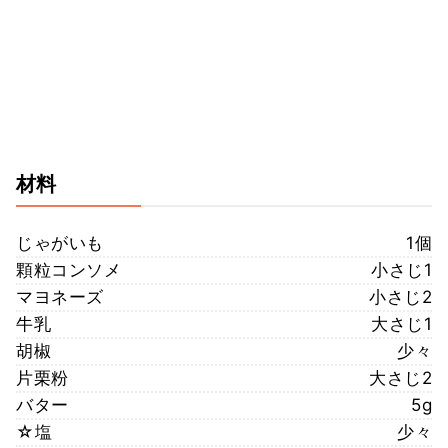
材料
じゃがいも
1個
顆粒コンソメ
小さじ1
マヨネーズ
小さじ2
牛乳
大さじ1
胡椒
少々
片栗粉
大さじ2
バター
5g
☆塩
少々