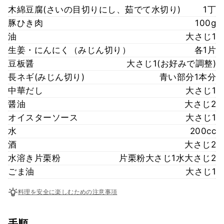
木綿豆腐(さいの目切りにし、茹でて水切り)
1丁
豚ひき肉
100g
油
大さじ1
生姜・にんにく（みじん切り）
各1片
豆板醤
大さじ1(お好みで調整)
長ネギ(みじん切り)
青い部分1本分
中華だし
大さじ1
醤油
大さじ2
オイスターソース
大さじ1
水
200cc
酒
大さじ2
水溶き片栗粉
片栗粉大さじ1水大さじ2
ごま油
大さじ1
料理を安全に楽しむための注意事項
手順