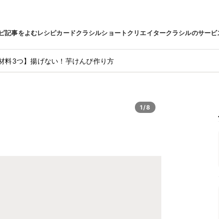
ピ
記事をよむ
レシピカード
クラシルショート
クリエイター
クラシルのサービ
材料3つ】揚げない！芋けんぴ作り方
1/8