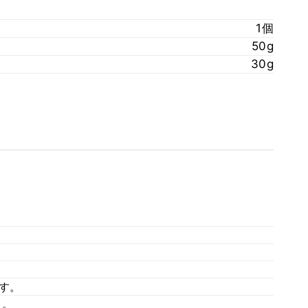
1個
50g
30g
す。
く。