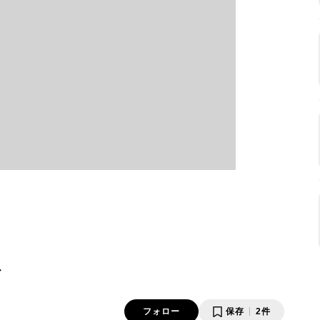
ダ
フォロー
保存
2件