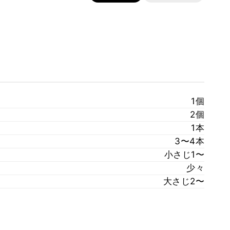
1個
2個
1本
3〜4本
小さじ1〜
少々
大さじ2〜