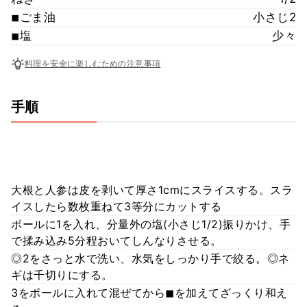
◾︎ごま油
小さじ2
◾︎塩
少々
料理を安全に楽しむための注意事項
手順
大根と人参は皮を剥いて厚さ1cmにスライスする。スラ
イスしたら数枚重ねて3等分にカットする
ボールに1を入れ、分量外の塩(小さじ1/2)振りかけ、手
で揉み込み5分程おいてしんなりさせる。
◎2をさっと水で洗い、水気をしっかり手で絞る。◎ネ
ギは千切りにする。
3をボールに入れて混ぜてから◼︎を加えてざっくり和え