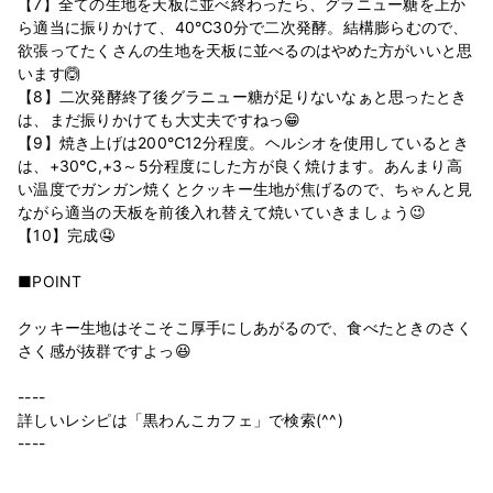
【7】全ての生地を天板に並べ終わったら、グラニュー糖を上か
ら適当に振りかけて、40℃30分で二次発酵。結構膨らむので、
欲張ってたくさんの生地を天板に並べるのはやめた方がいいと思
います🙆
【8】二次発酵終了後グラニュー糖が足りないなぁと思ったとき
は、まだ振りかけても大丈夫ですねっ😁
【9】焼き上げは200℃12分程度。ヘルシオを使用しているとき
は、+30℃,+3～5分程度にした方が良く焼けます。あんまり高
い温度でガンガン焼くとクッキー生地が焦げるので、ちゃんと見
ながら適当の天板を前後入れ替えて焼いていきましょう😉
【10】完成🤤
■POINT
クッキー生地はそこそこ厚手にしあがるので、食べたときのさく
さく感が抜群ですよっ😆
----
詳しいレシピは「黒わんこカフェ」で検索(^^)
----