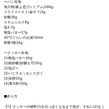
ーパン生地
強力粉(春よ恋プレミアム)266g
ドライイースト(金サフ)3g
砂糖26g
スキムミルク8g
塩4.7g
無塩バター27g
40℃ぐらいのお湯160ml
卵黄1個24g
ークッキー生地
(1)無塩バター30g
(2)粉砂糖(砂糖も可)50g
(2)塩少々
(2)バニラエッセンス少々
(3)全卵30g
■作り方
【1】クッキーの材料(1)を白っぽくなるまで混ぜ、それに(2)をく