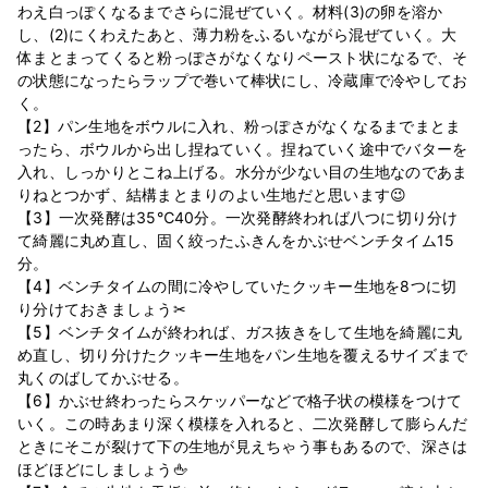
わえ白っぽくなるまでさらに混ぜていく。材料(3)の卵を溶か
し、(2)にくわえたあと、薄力粉をふるいながら混ぜていく。大
体まとまってくると粉っぽさがなくなりペースト状になるで、そ
の状態になったらラップで巻いて棒状にし、冷蔵庫で冷やしてお
く。
【2】パン生地をボウルに入れ、粉っぽさがなくなるまでまとま
ったら、ボウルから出し捏ねていく。捏ねていく途中でバターを
入れ、しっかりとこね上げる。水分が少ない目の生地なのであま
りねとつかず、結構まとまりのよい生地だと思います😉
【3】一次発酵は35℃40分。一次発酵終われば八つに切り分け
て綺麗に丸め直し、固く絞ったふきんをかぶせベンチタイム15
分。
【4】ベンチタイムの間に冷やしていたクッキー生地を8つに切
り分けておきましょう✂
【5】ベンチタイムが終われば、ガス抜きをして生地を綺麗に丸
め直し、切り分けたクッキー生地をパン生地を覆えるサイズまで
丸くのばしてかぶせる。
【6】かぶせ終わったらスケッパーなどで格子状の模様をつけて
いく。この時あまり深く模様を入れると、二次発酵して膨らんだ
ときにそこが裂けて下の生地が見えちゃう事もあるので、深さは
ほどほどにしましょう🖕