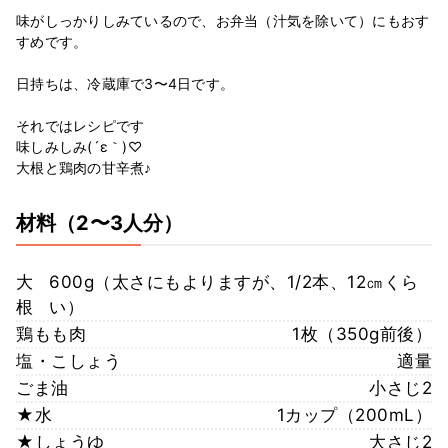
味がしっかりしみているので、お弁当（汁気を除いて）にもおす
すめです。
日持ちは、冷蔵庫で3〜4日です。
それではレシピです
味しみしみ(´ε｀)♡
大根と鶏肉の甘辛煮♪
材料
（2〜3人分）
大
600g（太さにもよりますが、1/2本、12㎝くら
根
い）
鶏もも肉
1枚（350g前後）
塩・こしょう
適量
ごま油
小さじ2
★水
1カップ（200mL）
★しょうゆ
大さじ2