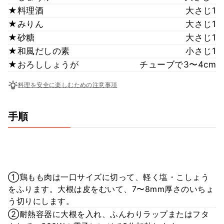
★料理酒
大さじ1
★みりん
大さじ1
★砂糖
大さじ1
★和風だしの素
小さじ1
★おろししょうが
チューブで3〜4cm
料理を安全に楽しむための注意事項
手順
①鶏もも肉は一口サイズに切って、軽く塩・こしょう
をふります。大根は皮をむいて、7〜8mm厚さのいちょ
う切りにします。
②耐熱容器に大根を入れ、ふんわりラップまたはフタ