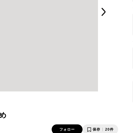
め
フォロー
保存
20件