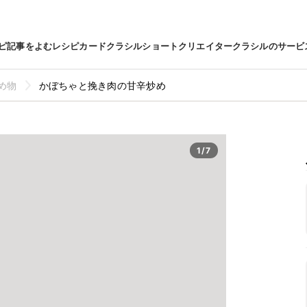
ピ
記事をよむ
レシピカード
クラシルショート
クリエイター
クラシルのサービ
め物
かぼちゃと挽き肉の甘辛炒め
1/7