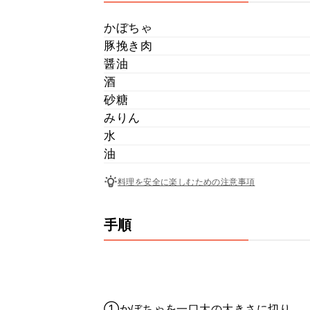
かぼちゃ
豚挽き肉
醤油
酒
砂糖
みりん
水
油
料理を安全に楽しむための注意事項
手順
①かぼちゃを一口大の大きさに切り