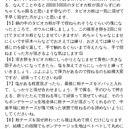
る、なんてことやると2回目3回目のタピオカ粉が混ざらずにめ
ちゃくちゃ困ると思います😵なので、タピオカ粉は一気に混ぜて
手早く混ぜた方がよいと思います。
【5】鍋の中のタピオカ粉が手で捏ねられそうなぐらいの塊にな
ったところで、ボウルに移しましょう。この後溶き卵を2回に分
けてタピオカ粉となじませていきますが、めちゃくちゃなじませ
にくいです🤣木べらなどでおさえては練り、おさえては練りって
感じのを繰り返して、手で触れるぐらいまで冷えたなら、手で捏
ねまくった方が混ざるような気はします🤔
【6】溶き卵をタピオカ粉にしっかりとなじませて黄色い大きな
団子みたいになってきたら、塩を加えてさらにしっかりと練って
いきましょう。ぶよぶよして弾力があるので捏ねるのも結構大変
ですが、頑張ってくださいね😵
【7】塩がある程度混ざったら、最後に粉チーズをドバッと入れ
て、しっかりと混ぜ合わせましょう。手で握る、手のひらで押さ
える、折りたたんで捏ねる等して頑張って混ぜていれば、そのう
ちポンデケージョ生地全体に粉チーズが混ざってくれるので、中
途半端に粉チーズが塊で残った状態で捏ねるのを諦めないように
してくださいね。
【8】粉チーズを混ぜ終わったら後は丸めて焼くだけになります
が、結構この段階でもポンデケージョ生地はベトベトして丸めに