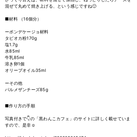
混ぜて丸めて焼き上げる、という感じですね🙂
■材料 （16個分）
ーポンデケージョ材料
タピオカ粉170g
塩1.7g
水85ml
牛乳85ml
溶き卵1個
オリーブオイル35ml
ーその他
■作り方の手順
写真付きで👇の「黒わんこカフェ」のサイトに詳しく載せていま
すので、是非☺️