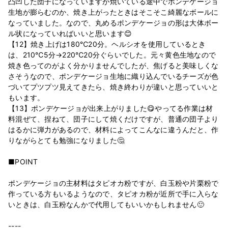
凸凹した団子になっていますが焼いている途中でポンデケージョ
生地が膨らむのか、焼き上がったときはそこそこ綺麗なボールに
なっていました。なので、丸めるポンデケージョの形は大体ボー
ル状になっていればいいと思います😊
【12】焼き上げは180℃20分。ヘルシオを使用しているとき
は、210℃5分→220℃20分ぐらいでした。元々黄色生地なので
焼き色ってのがよく分かりませんでしたが、焦げると美味しくな
さそうなので、ポンデケージョ生地に織り込んでいるチーズが色
づいてプツプツ見えてきたら、焼き終わりが違いと思っていいと
もいます。
【13】ポンデケージョが出来上がりました😋やってる作業は材
料混ぜて、捏ねて、団子にして焼くだけですが、普通の団子より
はるかに弾力があるので、材料によってこんなに違うんだと、作
りながらとても勉強になりました🤔
■POINT
ポンデケージョの主材料はタピオカ粉ですが、白玉粉や片栗粉で
作っている方もいるようなので、タピオカ粉が近所で手に入らな
いときは、白玉粉なんかで代用してもいいかもしれません🙂
----