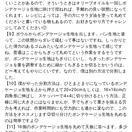
くいことがあるので、そういうときはオリーブオイルを一回しポ
ンデケージョ生地に掛けて捏ねれば、手離れの良い状態になって
くれます。レシピによっては、手の方にサラダ油を塗って丸めて
くださいと書いている物もあるので、お好きなやり方でチャレン
ジしてみてください🙂
【9】ボウルからポンデケージョ生地を出します。パン生地と違
って、この状態からダレて緩むって事はないですね。しっかりと
した弾力のあるゴムみたいなポンデケージョ生地って感じです
ね。普通はここからちぎって丸めてという作業をするそうです
が、ポンデケージョ生地はちぎりにくいし、ちぎったポンデケー
ジョを量を調整するために細かくちぎるとか切るとかいうのは、
どー考えてもやりにくいです。なので、僕は別の方法で分割しま
した。
【10】僕がやった分割方法は、ひとまとまりになっているポンデ
ケージョ生地を上から押さえて20×20cmもしくは、16×16cmの
四角形に伸ばし、スケッパーで4×4に切り分けるという方法。正
確に同じ大きさにはなりませんが、手でちぎって重さを揃える労
力を考えれば、作業時間的にも労力的にも遙かに楽なので、この
方法をオススメします😉切り分けたポンデケージョ生地を丸める
のは簡単ですよ🙂
【11】16個のポンデケージョ生地を丸めて天板に並べます。多少