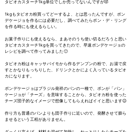
タピオカスターチ1kg単位でしか売ってないんですが🤣
1kgもタピオカ粉買ってどーするよ、とは思ったんですが、ポン
デケージョを作るには必要だし、調べてみたらポン・デ・リング
を作る時にも使えるらしい。
お菓子作りにも使えるなら、まあそのうち使い切るだろうと思い
タピオカスターチ1kgを買ってきたので、早速ポンデケージョの
レシピを調べて作ってみました🙂
タピオカ粉はキャッサバイモから作るデンプンの粉で、お湯で戻
すとかなりもっちりした、ドリンクとかによく入っているタピオ
カになります。
ポンデケージョはブラジル発祥のパンの一種で、ポンが「パン」
ケージョが「チーズ」を意味することから、タピオカ粉を使った
チーズ団子的なイメージで想像してもらえればイイと思います😉
作り方も普通のパンよりも団子作りに近いので、発酵させて膨ら
ませるという工程がありません。
ざっくり言えば、材料を混ぜて加熱し、ねっとりしたらチーズを