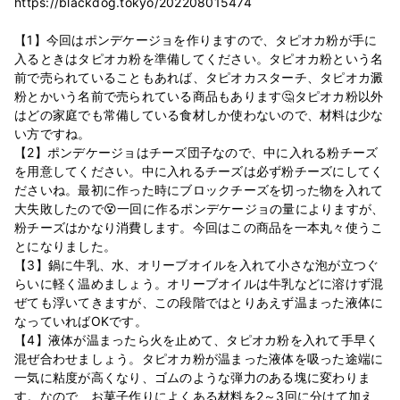
https://blackdog.tokyo/202208015474
【1】今回はポンデケージョを作りますので、タピオカ粉が手に
入るときはタピオカ粉を準備してください。タピオカ粉という名
前で売られていることもあれば、タピオカスターチ、タピオカ澱
粉とかいう名前で売られている商品もあります🤔タピオカ粉以外
はどの家庭でも常備している食材しか使わないので、材料は少な
い方ですね。
【2】ポンデケージョはチーズ団子なので、中に入れる粉チーズ
を用意してください。中に入れるチーズは必ず粉チーズにしてく
ださいね。最初に作った時にブロックチーズを切った物を入れて
大失敗したので😵一回に作るポンデケージョの量によりますが、
粉チーズはかなり消費します。今回はこの商品を一本丸々使うこ
とになりました。
【3】鍋に牛乳、水、オリーブオイルを入れて小さな泡が立つぐ
らいに軽く温めましょう。オリーブオイルは牛乳などに溶けず混
ぜても浮いてきますが、この段階ではとりあえず温まった液体に
なっていればOKです。
【4】液体が温まったら火を止めて、タピオカ粉を入れて手早く
混ぜ合わせましょう。タピオカ粉が温まった液体を吸った途端に
一気に粘度が高くなり、ゴムのような弾力のある塊に変わりま
す。なので、お菓子作りによくある材料を2～3回に分けて加え