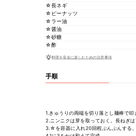
☆長ネギ
☆ピーナッツ
☆ラー油
☆醤油
☆砂糖
☆酢
料理を安全に楽しむための注意事項
手順
1.きゅうりの両端を切り落とし麺棒で
2.ニンニクは芽を取っておく。長ねぎは
3.☆を容器に入れ20回程ぶんぶんする
4.1に3をかけ和えて完成。⠀