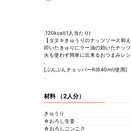
.120kcal(1人当たり)⠀
【タタキきゅうりのナッツソース和え
叩いたきゅりにラー油の効いたナッツ
火も使わず簡単に出来るおつまみレシ
.⠀
[ぶんぶんチョッパーR(640ml)使用]⠀
.⠀
材料
（2人分）
きゅうり
☆おろし生姜
☆おろしニンニク