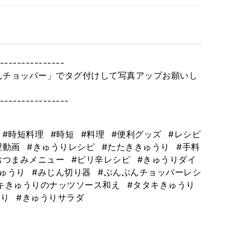
----------------⠀
んチョッパー」でタグ付けして写真アップお願いし
-----------------⠀
#時短料理
#時短
#料理
#便利グッズ
#レシピ
理動画
#きゅうりレシピ
#たたききゅうり
#手料
おつまみメニュー
#ピリ辛レシピ
#きゅうりダイ
きゅうり
#みじん切り器
#ぶんぶんチョッパーレシ
タタキきゅうりのナッツソース和え
#タタキきゅうり
うり
#きゅうりサラダ
。