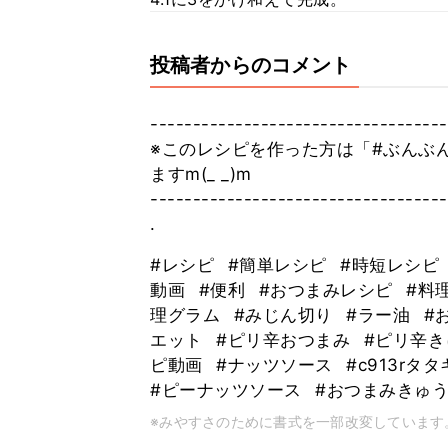
投稿者からのコメント
----------------------------------
※このレシピを作った方は「#ぶんぶ
ますm(_ _)m⠀
----------------------------------
. ⠀
#レシピ
#簡単レシピ
#時短レシピ
動画
#便利
#おつまみレシピ
#料
理グラム
#みじん切り
#ラー油
#
エット
#ピリ辛おつまみ
#ピリ辛
ピ動画
#ナッツソース
#c913r
#ピーナッツソース
#おつまみきゅ
※みやすさのために書式を一部改変しています