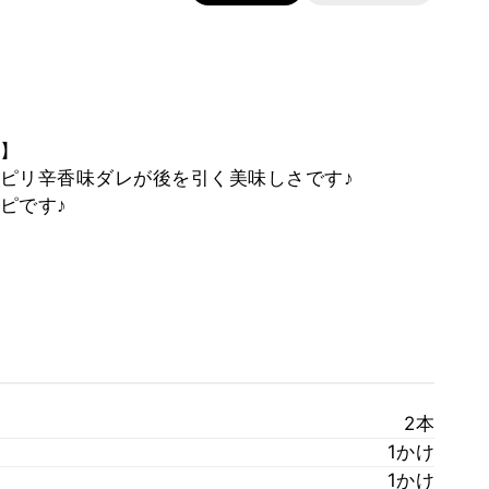
】⠀
ピリ辛香味ダレが後を引く美味しさです♪⠀
ピです♪⠀
2本
1かけ
1かけ