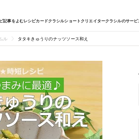
ピ
記事をよむ
レシピカード
クラシルショート
クリエイター
クラシルのサービ
ムル
タタキきゅうりのナッツソース和え