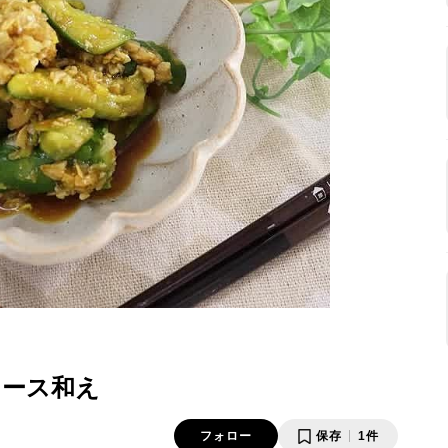
ソース和え
フォロー
保存
1件