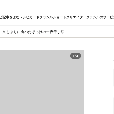
ピ
記事をよむ
レシピカード
クラシルショート
クリエイター
クラシルのサービ
久しぶりに食べたほっけの一夜干し◎
1/4