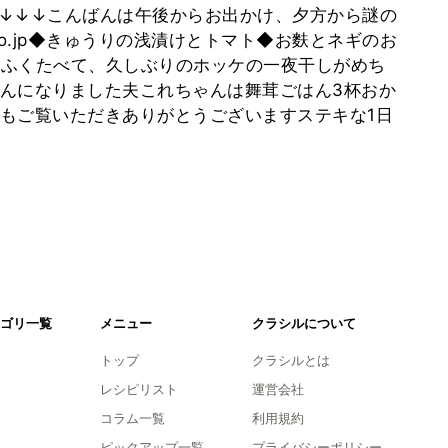
↓↓↓こんばんは午後からお出かけ、夕方から謎の
lo.jp◆きゅうりの浅漬けとトマト◆お麩とネギのお
ふくたべて、久しぶりのホッケの一夜干しがめち
んになりました夫これちゃんは舞茸ごはん3杯おか
もご覧いただきありがとうございますステキな1日
ゴリ一覧
メニュー
クラシルについて
トップ
クラシルとは
レシピリスト
運営会社
コラム一覧
利用規約
ピックアップ一覧
プライバシーポリシー