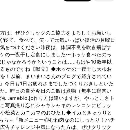
方は、ぜひクリックのご協力をよろしくお願いし
く寝て、食べて、笑って元気いっぱい復活の月曜日
気をつけください昨夜は、体調不良を吹き飛ばす
ケの一夜干し定食にしました〜ホッケ食べたのっ
じゃなかろうかということは｡｡｡もはや10数年以
るものですね【献立】◆ホッケの一夜干し大根お
を！以前、まいまいさんのブログで紹介されてい
』今日も1日お疲れさまでしたつくりおきしといた
た。昨日の自分今日のご飯は煮物（無事に鶏肉い
…ameblo.jp作り方は違いますが、やっとこさト
こ写真撮り忘れシャキシャキのレンコンにピリッ
◆小松菜とカニカマのおひたし◆イカときゅうりと
こちら↓『新メニュー◎むね肉なのにしっとり！ハチ
広告チャレンジ中気になった方は、ぜひクリック