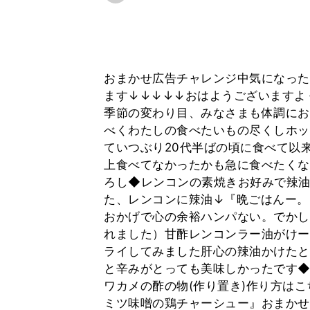
おまかせ広告チャレンジ中気になった
ます↓↓↓↓↓おはようございますよ
季節の変わり目、みなさまも体調にお
べくわたしの食べたいもの尽くしホッ
ていつぶり20代半ばの頃に食べて以来
上食べてなかったかも急に食べたくな
ろし◆レンコンの素焼きお好みで辣油
た、レンコンに辣油↓『晩ごはんー。
おかげで心の余裕ハンパない。でかし
れました）甘酢レンコンラー油がけー油
ライしてみました肝心の辣油かけたと
と辛みがとっても美味しかったです
ワカメの酢の物(作り置き)作り方は
ミツ味噌の鶏チャーシュー』おまかせ