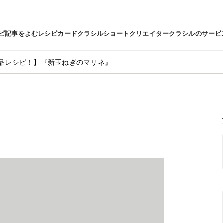
ピ
記事をよむ
レシピカード
クラシルショート
クリエイター
クラシルのサービ
品レシピ！】『新玉ねぎのマリネ』