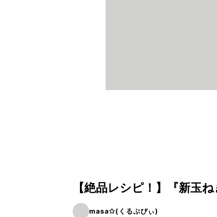
【絶品レシピ！】『新玉ね
masa✩(くるぷぴぃ)