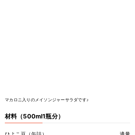
マカロニ入りのメイソンジャーサラダです♪
材料
（500ml1瓶分）
ひよこ豆（缶詰）
適量