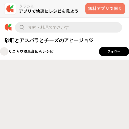
砂肝とアスパラとチーズのアヒージョ♡
りこ★♡簡単褒めらレシピ
フォロー