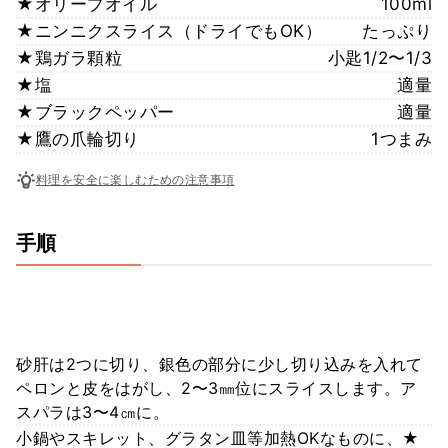
★オリーブオイル
100ml
★ニンニクスライス（ドライでもOK）
たっぷり
★鶏ガラ顆粒
小匙1/2〜1/3
★塩
適量
★ブラックペッパー
適量
★鷹の爪輪切り
1つまみ
料理を安全に楽しむための注意事項
手順
砂肝は2つに切り、銀色の部分に少し切り込みを入れて
ペロンと皮をはがし、2〜3㎜位にスライスします。ア
スパラは3〜4㎝に。
小鍋やスキレット、グラタン皿等加熱OKなものに、★