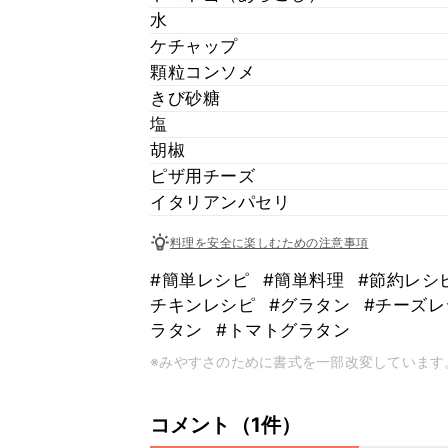
水
ケチャップ
顆粒コンソメ
きび砂糖
塩
胡椒
ピザ用チーズ
イタリアンパセリ
料理を安全に楽しむための注意事項
#簡単レシピ
#簡単料理
#節約レシ
チキンレシピ
#グラタン
#チーズ
ラタン
#トマトグラタン
※みやすさのために書式を一部改変しています
コメント（1件）