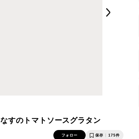
となすのトマトソースグラタン
フォロー
保存
175件