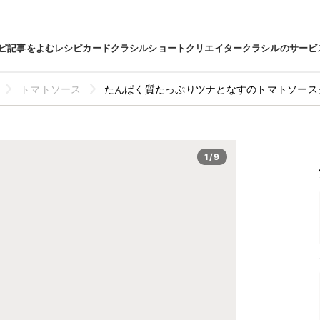
ピ
記事をよむ
レシピカード
クラシルショート
クリエイター
クラシルのサービ
トマトソース
たんぱく質たっぷりツナとなすのトマトソース
1/9