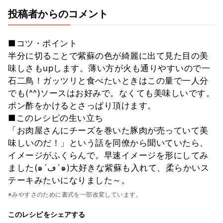
投稿者からのコメント
■コツ・ポイント
半分に切ることで紫蘇の色が綺麗に出て見た目の美
味しさもupします。薄い方が火も通りやすいので一
石二鳥！ガッツリと食べたいときはこの量で一人分
でも(^^)ソースはお好みで。なくても美味しいです。
ポン酢をかけるとさっぱり頂けます。
■このレシピの生い立ち
「お肉屋さんにチーズを巻いた豚肉が売っていて美
味しいのだ！」という話を同僚から聞いていたら、
イメージがふくらんで。早速イメージを形にしてみ
ました(๑´ڡ`๑)大好きな紫蘇も入れて、柔らかいス
テーキみたいになりました～。
※みやすさのために書式を一部改変しています。
このレシピをシェアする